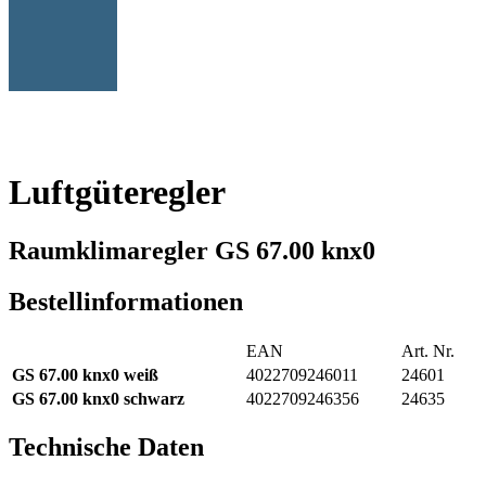
Vernetzen - KNX
Seite 2 / 2
Luftgüteregler
Raumklimaregler GS 67.00 knx0
Bestellinformationen
EAN
Art. Nr.
GS 67.00 knx0 weiß
4022709246011
24601
GS 67.00 knx0
schwarz
4022709246356
24635
Technische Daten