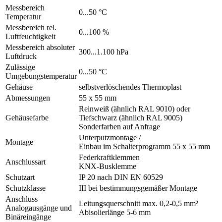
Messbereich
0...50 °C
Temperatur
Messbereich rel.
0...100 %
Luftfeuchtigkeit
Messbereich absoluter
300...1.100 hPa
Luftdruck
Zulässige
0...50 °C
Umgebungstemperatur
Gehäuse
selbstverlöschendes Thermoplast
Abmessungen
55 x 55 mm
Reinweiß (ähnlich RAL 9010) oder
Gehäusefarbe
Tiefschwarz (ähnlich RAL 9005)
Sonderfarben auf Anfrage
Unterputzmontage /
Montage
Einbau im Schalterprogramm 55 x 55 mm
Federkraftklemmen
Anschlussart
KNX-Busklemme
Schutzart
IP 20 nach DIN EN 60529
Schutzklasse
III bei bestimmungsgemäßer Montage
Anschluss
Leitungsquerschnitt max. 0,2-0,5 mm²
Analogausgänge und
Abisolierlänge 5-6 mm
Binäreingänge