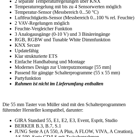
2 separate Temperaturregelungen über KNX
Temperaturregelung mit bis zu 4 Sensorwerten möglich
Temperatur-Sensor (Messbereich 0...50 °C)
Luftfeuchtigkeits-Sensor (Messbereich 0...100 % rel. Feuchte)
2 VAV-Regelungen möglich
Feuchte-Vergleicher Funktion
3 Analogausgänge (0-10 V) und 3 Binäreingänge
RGB, RGBW und Tunable White Dimmfunktion
KNX Secure
Updatefähig
Klar strukturierte ETS
Einfache Handhabung und Montage
Modernes Design zur Unterputzmontage [55 mm]
Passend für gängige Schalterprogramme (55 x 55 mm)
Partyfunktion
Rahmen ist nicht im Lieferumfang enthalten
Die 55 mm Taster von Müller sind mit den Schalterprogrammen
führender Hersteller kompatibel, darunter:
GIRA Standard 55, E1, E2, E3, Event, Esprit, Studio
BERKER B.3, B.7, S.1
JUNG Serie A (A 550, A Plus, A FLOW, VIVA, A Creation),
AS 500. Serie CD/LS mit Zwischenrahmen