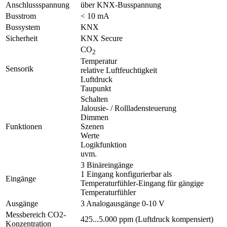
Anschlussspannung
über KNX-Busspannung
Busstrom
< 10 mA
Bussystem
KNX
Sicherheit
KNX Secure
CO
2
Temperatur
Sensorik
relative Luftfeuchtigkeit
Luftdruck
Taupunkt
Schalten
Jalousie- / Rollladensteuerung
Dimmen
Funktionen
Szenen
Werte
Logikfunktion
uvm.
3 Binäreingänge
1 Eingang konfigurierbar als
Eingänge
Temperaturfühler-Eingang für gängige
Temperaturfühler
Ausgänge
3 Analogausgänge 0-10 V
Messbereich CO2-
425...5.000 ppm (Luftdruck kompensiert)
Konzentration