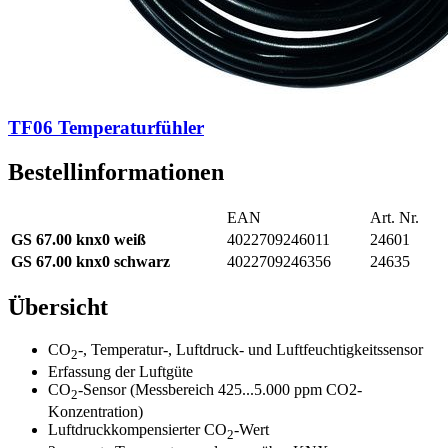
TF06 Temperaturfühler
Bestellinformationen
EAN
Art. Nr.
GS 67.00 knx0 weiß
4022709246011
24601
GS 67.00 knx0
schwarz
4022709246356
24635
Übersicht
CO
-, Temperatur-, Luftdruck- und Luftfeuchtigkeitssensor
2
Erfassung der Luftgüte
CO
-Sensor (Messbereich 425...5.000 ppm CO2-
2
Konzentration)
Luftdruckkompensierter CO
-Wert
2