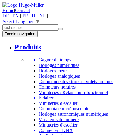
Home
|
Contact
DE
|
EN
|
FR
|
IT
|
NL
|
Select Language
▼
Toggle navigation
Produits
Gagner du temps
Horloges numériques
Horloges mères
Horloges analogiques
Commande des stores et volets roulants
Compteurs horaires
Minuteries / Relais multi-fonctionnel
Éclairer
Minuteries d'escalier
Commutateur crépusculair
Horloges astronomiques numériques
Variateurs de lumière
Minuteries d'escalier
Connecter - KNX