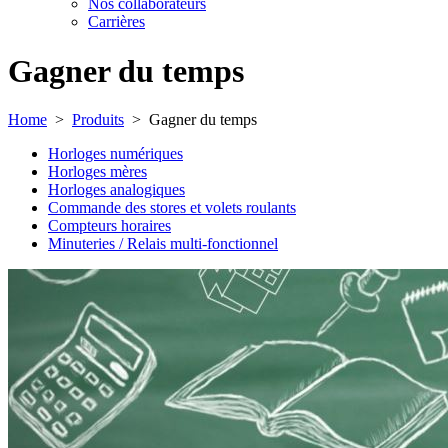
Nos collaborateurs
Carrières
Gagner du temps
Home
>
Produits
>
Gagner du temps
Horloges numériques
Horloges mères
Horloges analogiques
Commande des stores et volets roulants
Compteurs horaires
Minuteries / Relais multi-fonctionnel