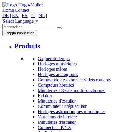
Home
|
Contact
DE
|
EN
|
FR
|
IT
|
NL
|
Select Language
▼
Toggle navigation
Produits
Gagner du temps
Horloges numériques
Horloges mères
Horloges analogiques
Commande des stores et volets roulants
Compteurs horaires
Minuteries / Relais multi-fonctionnel
Éclairer
Minuteries d'escalier
Commutateur crépusculair
Horloges astronomiques numériques
Variateurs de lumière
Minuteries d'escalier
Connecter - KNX