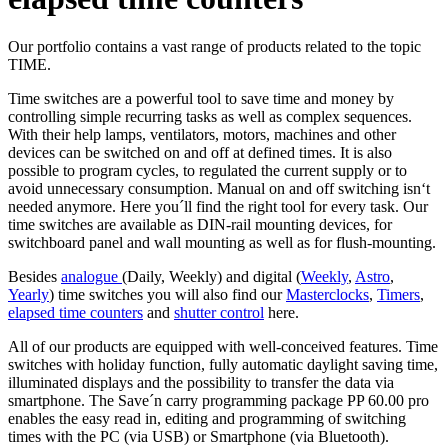
Our portfolio contains a vast range of products related to the topic
TIME.
Time switches are a powerful tool to save time and money by
controlling simple recurring tasks as well as complex sequences.
With their help lamps, ventilators, motors, machines and other
devices can be switched on and off at defined times. It is also
possible to program cycles, to regulated the current supply or to
avoid unnecessary consumption. Manual on and off switching isn‘t
needed anymore. Here you´ll find the right tool for every task. Our
time switches are available as DIN-rail mounting devices, for
switchboard panel and wall mounting as well as for flush-mounting.
Besides
analogue
(Daily, Weekly) and digital (
Weekly
,
Astro
,
Yearly
) time switches you will also find our
Masterclocks
,
Timers
,
elapsed time counters
and
shutter control
here.
All of our products are equipped with well-conceived features. Time
switches with holiday function, fully automatic daylight saving time,
illuminated displays and the possibility to transfer the data via
smartphone. The Save´n carry programming package PP 60.00 pro
enables the easy read in, editing and programming of switching
times with the PC (via USB) or Smartphone (via Bluetooth).