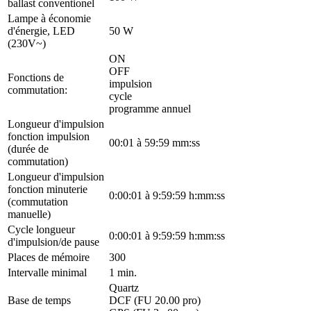
ballast conventionel
Lampe à économie
d'énergie, LED
50 W
(230V~)
ON
OFF
Fonctions de
impulsion
commutation:
cycle
programme annuel
Longueur d'impulsion
fonction impulsion
00:01 à 59:59 mm:ss
(durée de
commutation)
Longueur d'impulsion
fonction minuterie
0:00:01 à 9:59:59 h:mm:ss
(commutation
manuelle)
Cycle longueur
0:00:01 à 9:59:59 h:mm:ss
d'impulsion/de pause
Places de mémoire
300
Intervalle minimal
1 min.
Quartz
Base de temps
DCF (FU 20.00 pro)