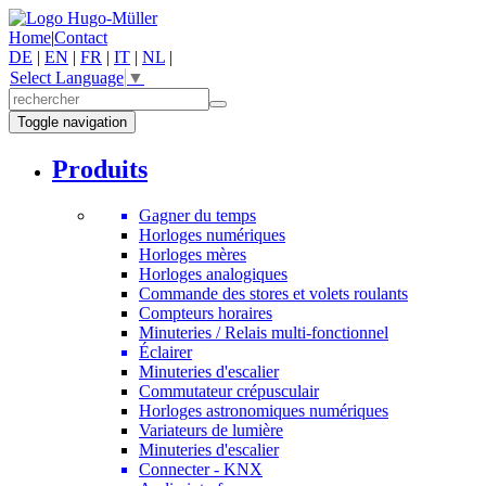
Home
|
Contact
DE
|
EN
|
FR
|
IT
|
NL
|
Select Language
▼
Toggle navigation
Produits
Gagner du temps
Horloges numériques
Horloges mères
Horloges analogiques
Commande des stores et volets roulants
Compteurs horaires
Minuteries / Relais multi-fonctionnel
Éclairer
Minuteries d'escalier
Commutateur crépusculair
Horloges astronomiques numériques
Variateurs de lumière
Minuteries d'escalier
Connecter - KNX