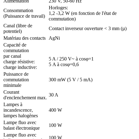
Alimentation
230 V, 50-60 Hz
Horloges:
Consommation
1,2 -3,2 W (en fonction de l'état de
(Puissance de travail)
commutation)
Canal (libre de
Contact inverseur ouverture < 3 mm (µ)
potentiel)
Matériau des contacts
AgNi
Capacité de
commutation
par canal
5 A / 250 V~ à cosφ=1
charge résistive:
5 A à cosφ=0,6
charge inductive:
Puissance de
commutation
300 mW (5 V / 5 mA)
minimale
Courant
30 A
d'enclenchement max.
Lampes à
incandescence,
400 W
lampes halogènes
Lampe fluo avec
100 W
balast électronique
Lampe fluo avec
100 W