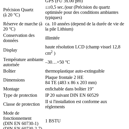
GPS (FU 3x.00 pro)
≤±0,5 sec./jour (Précision du quartz
Précision Quartz
optimisée pour des conditions ambiantes
(à 20 °C)
typiques)
Réserve de marche (à
ca. 10 années (depend de la durée de vie de
20 °C)
la pile Lithium)
Conservation des
illimitée
données
haute résolution LCD (champ visuel 12,8
Display
2
cm
)
Température ambiante
–30…+50 °C
autorisée
Boîtier
thermoplastique auto-extinguible
Plaque frontale 2 HE
Dimensions
84 TE (483 x 86 x 203 mm)
Montage
enfichable dans boîtier 19"
Type de protection
IP 20 suivant DIN EN 60529
II si l'installation est conforme aux
Classe de protection
réglements
Mode de
fonctionnement
1 BSTU
(DIN EN 60730-1)
(DIN EN 60730-2-7)