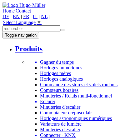
Home
|
Contact
DE
|
EN
|
FR
|
IT
|
NL
|
Select Language
▼
Toggle navigation
Produits
Gagner du temps
Horloges numériques
Horloges mères
Horloges analogiques
Commande des stores et volets roulants
Compteurs horaires
Minuteries / Relais multi-fonctionnel
Éclairer
Minuteries d'escalier
Commutateur crépusculair
Horloges astronomiques numériques
Variateurs de lumière
Minuteries d'escalier
Connecter - KNX