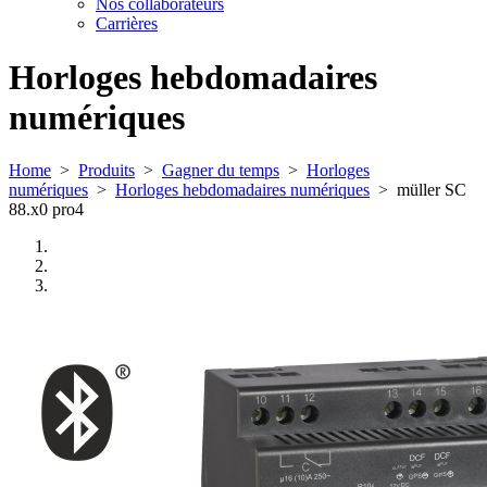
Nos collaborateurs
Carrières
Horloges hebdomadaires
numériques
Home
>
Produits
>
Gagner du temps
>
Horloges
numériques
>
Horloges hebdomadaires numériques
>
müller SC
88.x0 pro4