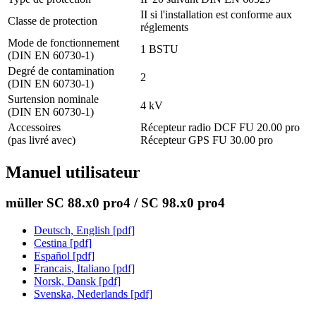
II si l'installation est conforme aux
Classe de protection
réglements
Mode de fonctionnement
1 BSTU
(DIN EN 60730-1)
Degré de contamination
2
(DIN EN 60730-1)
Surtension nominale
4 kV
(DIN EN 60730-1)
Accessoires
Récepteur radio DCF FU 20.00 pro
(pas livré avec)
Récepteur GPS FU 30.00 pro
Manuel utilisateur
müller SC 88.x0 pro4 / SC 98.x0 pro4
Deutsch, English [pdf]
Cestina [pdf]
Español [pdf]
Francais, Italiano [pdf]
Norsk, Dansk [pdf]
Svenska, Nederlands [pdf]