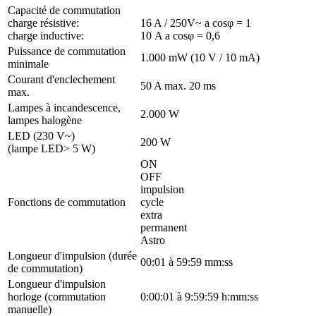
Capacité de commutation
charge résistive:
16 A / 250V~ a cosφ = 1
charge inductive:
10 A a cosφ = 0,6
Puissance de commutation
1.000 mW (10 V / 10 mA)
minimale
Courant d'enclechement
50 A max. 20 ms
max.
Lampes à incandescence,
2.000 W
lampes halogène
LED (230 V~)
200 W
(lampe LED> 5 W)
ON
OFF
impulsion
Fonctions de commutation
cycle
extra
permanent
Astro
Longueur d'impulsion (durée
00:01 à 59:59 mm:ss
de commutation)
Longueur d'impulsion
horloge (commutation
0:00:01 à 9:59:59 h:mm:ss
manuelle)