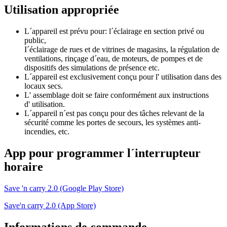
Utilisation appropriée
L´appareil est prévu pour: l´éclairage en section privé ou
public,
I´éclairage de rues et de vitrines de magasins, la régulation de
ventilations, rinçage d´eau, de moteurs, de pompes et de
dispositifs des simulations de présence etc.
L´appareil est exclusivement conçu pour l' utilisation dans des
locaux secs.
L' assemblage doit se faire conformément aux instructions
d' utilisation.
L´appareil n´est pas conçu pour des tâches relevant de la
sécurité comme les portes de secours, les systèmes anti-
incendies, etc.
App pour programmer l´interrupteur
horaire
Save 'n carry 2.0 (Google Play Store)
Save'n carry 2.0 (App Store)
Informations de commande