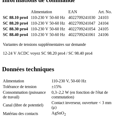
Alimentation
EAN
Art. No.
SC 88.10 pro4
110-230 V 50-60 Hz
4022709241030
24103
SC 88.20 pro4
110-230 V 50-60 Hz
4022709241047
24104
SC 88.30 pro4
110-230 V 50-60 Hz
4022709241054
24105
SC 88.40 pro4
110-230 V 50-60 Hz
4022709241061
24106
Variantes de tensions supplémentaires sur demande
12-24 V ACDC voyez SC 98.20 pro4 / SC 98.40 pro4
Données techniques
Alimentation
110-230 V, 50-60 Hz
Tolérance de tension
±15%
Consommation (puissance
0,3–2,2 W (en fonction de l'état de
de travail)
commutation)
Contact inverseur, ouverture < 3 mm
Canal (libre de potentiel)
(μ)
AgSnO
Matériau des contacts
2