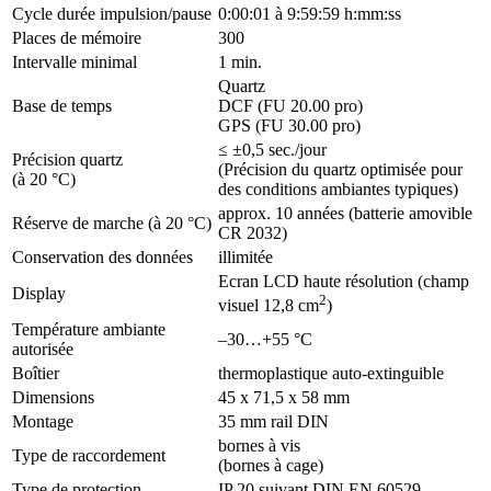
Cycle durée impulsion/pause
0:00:01 à 9:59:59 h:mm:ss
Places de mémoire
300
Intervalle minimal
1 min.
Quartz
Base de temps
DCF (FU 20.00 pro)
GPS (FU 30.00 pro)
≤ ±0,5 sec./jour
Précision quartz
(Précision du quartz optimisée pour
(à 20 °C)
des conditions ambiantes typiques)
approx. 10 années (batterie amovible
Réserve de marche (à 20 °C)
CR 2032)
Conservation des données
illimitée
Ecran LCD haute résolution (champ
Display
2
visuel 12,8 cm
)
Température ambiante
–30…+55 °C
autorisée
Boîtier
thermoplastique auto-extinguible
Dimensions
45 x 71,5 x 58 mm
Montage
35 mm rail DIN
bornes à vis
Type de raccordement
(bornes à cage)
Type de protection
IP 20 suivant DIN EN 60529