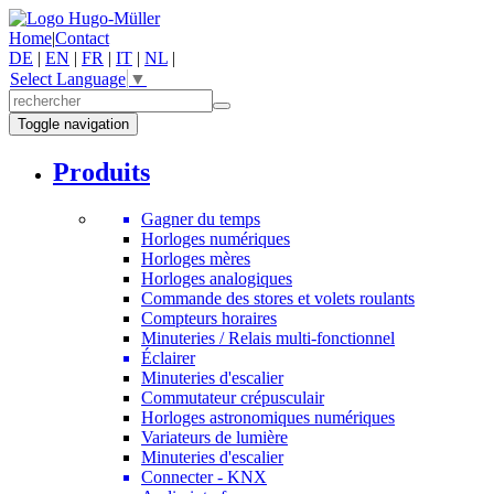
Home
|
Contact
DE
|
EN
|
FR
|
IT
|
NL
|
Select Language
▼
Toggle navigation
Produits
Gagner du temps
Horloges numériques
Horloges mères
Horloges analogiques
Commande des stores et volets roulants
Compteurs horaires
Minuteries / Relais multi-fonctionnel
Éclairer
Minuteries d'escalier
Commutateur crépusculair
Horloges astronomiques numériques
Variateurs de lumière
Minuteries d'escalier
Connecter - KNX