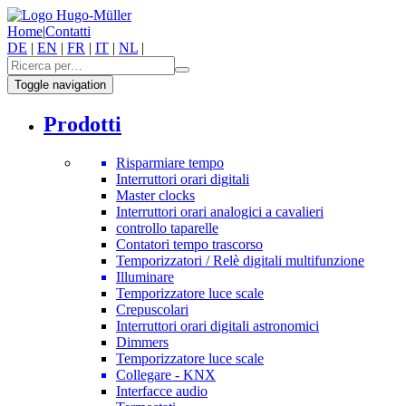
Home
|
Contatti
DE
|
EN
|
FR
|
IT
|
NL
|
Toggle navigation
Prodotti
Risparmiare tempo
Interruttori orari digitali
Master clocks
Interruttori orari analogici a cavalieri
controllo taparelle
Contatori tempo trascorso
Temporizzatori / Relè digitali multifunzione
Illuminare
Temporizzatore luce scale
Crepuscolari
Interruttori orari digitali astronomici
Dimmers
Temporizzatore luce scale
Collegare - KNX
Interfacce audio