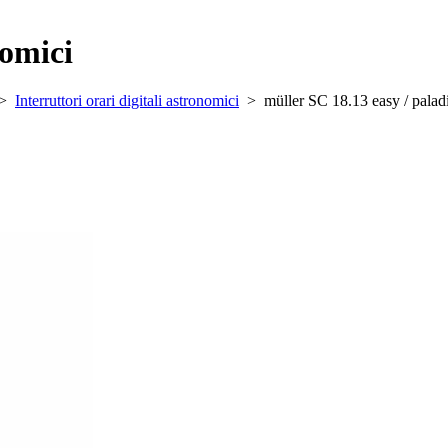
nomici
>
Interruttori orari digitali astronomici
>
müller SC 18.13 easy / palad