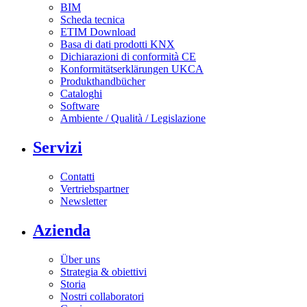
BIM
Scheda tecnica
ETIM Download
Basa di dati prodotti KNX
Dichiarazioni di conformità CE
Konformitätserklärungen UKCA
Produkthandbücher
Cataloghi
Software
Ambiente / Qualità / Legislazione
Servizi
Contatti
Vertriebspartner
Newsletter
Azienda
Über uns
Strategia & obiettivi
Storia
Nostri collaboratori