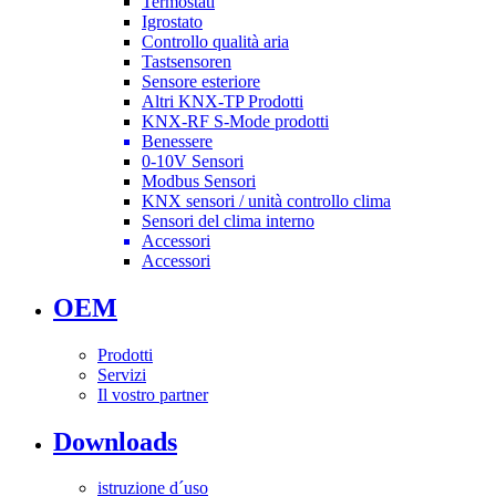
Termostati
Igrostato
Controllo qualità aria
Tastsensoren
Sensore esteriore
Altri KNX-TP Prodotti
KNX-RF S-Mode prodotti
Benessere
0-10V Sensori
Modbus Sensori
KNX sensori / unità controllo clima
Sensori del clima interno
Accessori
Accessori
OEM
Prodotti
Servizi
Il vostro partner
Downloads
istruzione d´uso