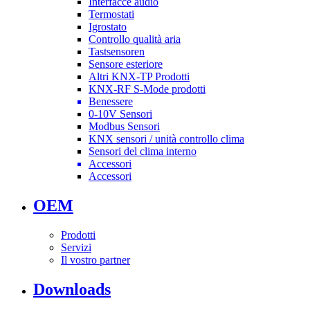
Interfacce audio
Termostati
Igrostato
Controllo qualità aria
Tastsensoren
Sensore esteriore
Altri KNX-TP Prodotti
KNX-RF S-Mode prodotti
Benessere
0-10V Sensori
Modbus Sensori
KNX sensori / unità controllo clima
Sensori del clima interno
Accessori
Accessori
OEM
Prodotti
Servizi
Il vostro partner
Downloads