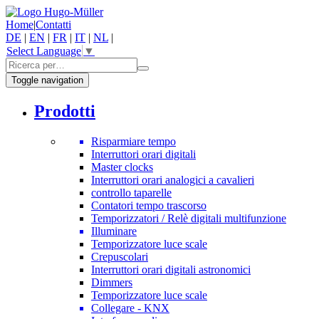
Home
|
Contatti
DE
|
EN
|
FR
|
IT
|
NL
|
Select Language
▼
Toggle navigation
Prodotti
Risparmiare tempo
Interruttori orari digitali
Master clocks
Interruttori orari analogici a cavalieri
controllo taparelle
Contatori tempo trascorso
Temporizzatori / Relè digitali multifunzione
Illuminare
Temporizzatore luce scale
Crepuscolari
Interruttori orari digitali astronomici
Dimmers
Temporizzatore luce scale
Collegare - KNX