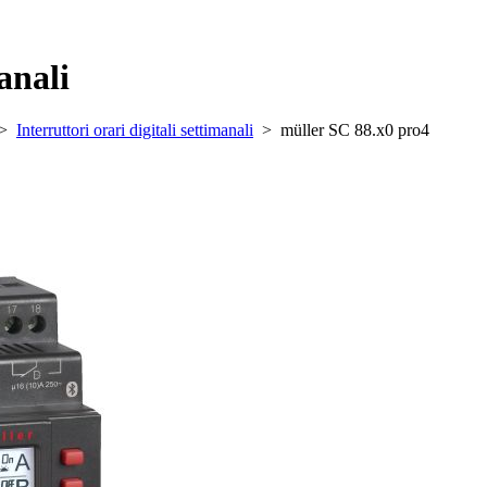
anali
>
Interruttori orari digitali settimanali
>
müller SC 88.x0 pro4