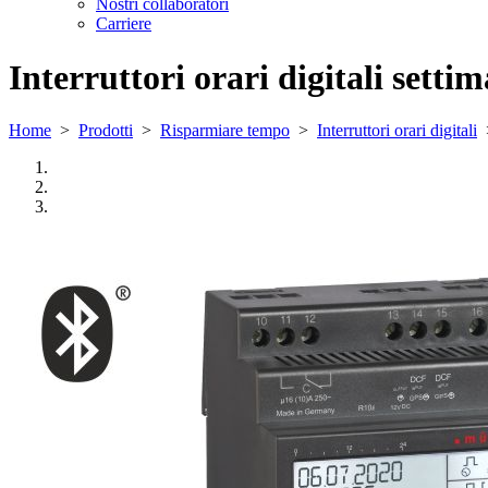
Nostri collaboratori
Carriere
Interruttori orari digitali settim
Home
>
Prodotti
>
Risparmiare tempo
>
Interruttori orari digitali