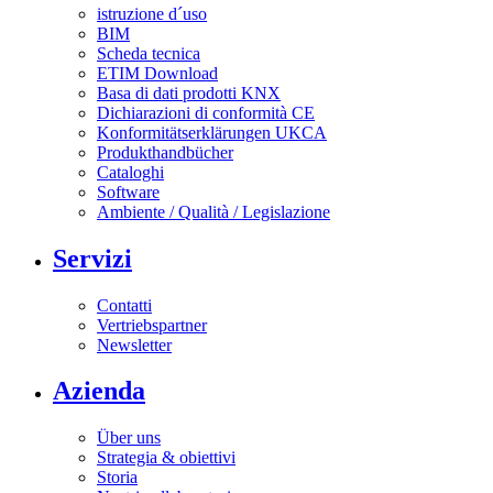
istruzione d´uso
BIM
Scheda tecnica
ETIM Download
Basa di dati prodotti KNX
Dichiarazioni di conformità CE
Konformitätserklärungen UKCA
Produkthandbücher
Cataloghi
Software
Ambiente / Qualità / Legislazione
Servizi
Contatti
Vertriebspartner
Newsletter
Azienda
Über uns
Strategia & obiettivi
Storia