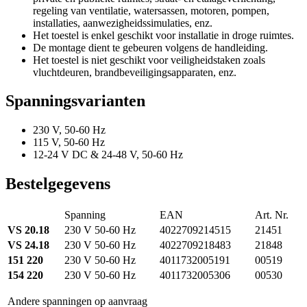
regeling van ventilatie, watersassen, motoren, pompen,
installaties, aanwezigheidssimulaties, enz.
Het toestel is enkel geschikt voor installatie in droge ruimtes.
De montage dient te gebeuren volgens de handleiding.
Het toestel is niet geschikt voor veiligheidstaken zoals
vluchtdeuren, brandbeveiligingsapparaten, enz.
Spanningsvarianten
230 V, 50-60 Hz
115 V, 50-60 Hz
12-24 V DC & 24-48 V, 50-60 Hz
Bestelgegevens
Spanning
EAN
Art. Nr.
VS 20.18
230 V 50-60 Hz
4022709214515
21451
VS 24.18
230 V 50-60 Hz
4022709218483
21848
151 220
230 V 50-60 Hz
4011732005191
00519
154 220
230 V 50-60 Hz
4011732005306
00530
Andere spanningen op aanvraag