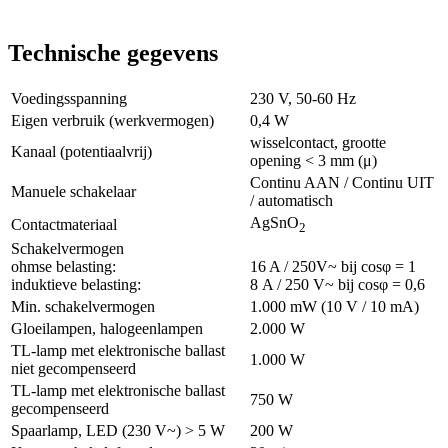
Technische gegevens
Voedingsspanning
230 V, 50-60 Hz
Eigen verbruik (werkvermogen)
0,4 W
wisselcontact, grootte
Kanaal (potentiaalvrij)
opening < 3 mm (μ)
Continu AAN / Continu UIT
Manuele schakelaar
/ automatisch
AgSnO
Contactmateriaal
2
Schakelvermogen
ohmse belasting:
16 A / 250V~ bij cosφ = 1
induktieve belasting:
8 A / 250 V~ bij cosφ = 0,6
Min. schakelvermogen
1.000 mW (10 V / 10 mA)
Gloeilampen, halogeenlampen
2.000 W
TL-lamp met elektronische ballast
1.000 W
niet gecompenseerd
TL-lamp met elektronische ballast
750 W
gecompenseerd
Spaarlamp, LED (230 V~) > 5 W
200 W