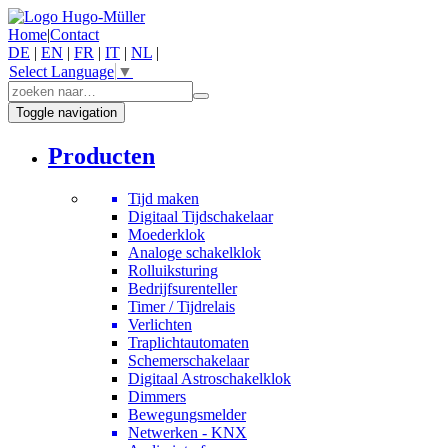
Home
|
Contact
DE
|
EN
|
FR
|
IT
|
NL
|
Select Language
▼
Toggle navigation
Producten
Tijd maken
Digitaal Tijdschakelaar
Moederklok
Analoge schakelklok
Rolluiksturing
Bedrijfsurenteller
Timer / Tijdrelais
Verlichten
Traplichtautomaten
Schemerschakelaar
Digitaal Astroschakelklok
Dimmers
Bewegungsmelder
Netwerken - KNX