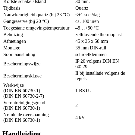
Kortste schakelafstand
30 min.
Tijdbasis
Quartz
Nauwkeurigheid quartz (bij 23 °C)
≤±1 sec./dag
Gangreserve (bij 20 °C)
ca. 100 uren
Toegestane omgevingstemperatuur
–5…+50 °C
Behuizing
zelfdovende thermoplast
Afmetingen
45 x 35 x 58 mm
Montage
35 mm DIN-rail
Soort aansluiting
schroefklemmen
IP 20 volgens DIN EN
Beschermingswijze
60529
II bij installatie volgens de
Beschermingsklasse
regels
Werkwijze
(DIN EN 60730-1)
1 BSTU
(DIN EN 60730-2-7)
Verontreinigingsgraad
2
(DIN EN 60730-1)
Nominale overspanning
4 kV
(DIN EN 60730-1)
Handleiding