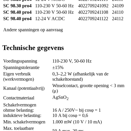
SC 98.30 pro4
110-230 V 50-60 Hz
4022709241092
24109
SC 98.40 pro4
110-230 V 50-60 Hz
4022709241108
24110
SC 98.40 pro4
12-24 V ACDC
4022709241122
24112
Andere spanningen op aanvraag
Technische gegevens
Voedingsspanning
110-230 V, 50-60 Hz
Spanningstolerantie
±15%
Eigen verbruik
0,3–2,2 W (afhankelijk van de
(werkvermogen)
schakeltoestand)
Wisselcontact, grootte opening < 3 mm
Kanaal (potentiaalvrij)
(μ)
AgSnO
Contactmateriaal
2
Schakelvermogen
ohmse belasting:
16 A / 250V~ bij cosφ = 1
induktieve belasting:
10 A bij cosφ = 0,6
Min. schakelvermogen
1.000 mW (10 V / 10 mA)
Max. toelaatbare
50 A max. 20 ms