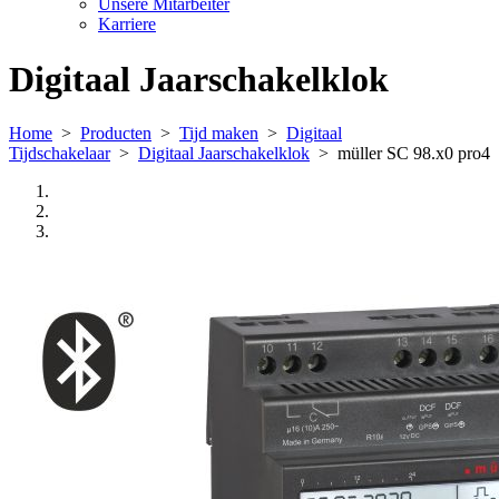
Unsere Mitarbeiter
Karriere
Digitaal Jaarschakelklok
Home
>
Producten
>
Tijd maken
>
Digitaal
Tijdschakelaar
>
Digitaal Jaarschakelklok
>
müller SC 98.x0 pro4