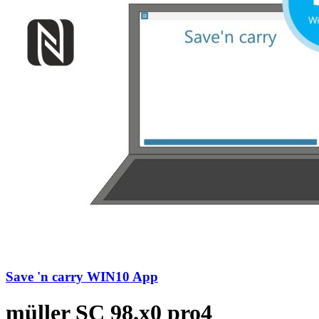
Save 'n carry WIN10 App
müller SC 98.x0 pro4