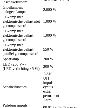
inschakelstroom
Gloeilampen,
2.000 W
halogeenlampen
TL-lamp met
elektronische ballast niet
1.000 W
gecompenseerd
TL-lamp met
elektronische ballast
1.000 W
gecompenseerd
TL-lamp met
elektronische ballast
550 W
parallel gecompenseerd
Spaarlamp
200 W
LED (230 V~)
200 W
(LED verlichting> 5 W)
AAN
UIT
impuls
Schakelfuncties
cyclus
extra
permanent
Astro
Pulsduur impuls
00:01 tot 59:59 mm:ss