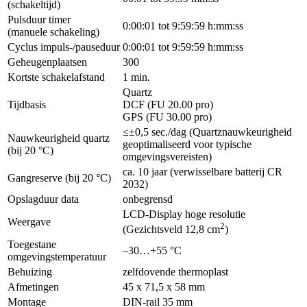
(schakeltijd)
Pulsduur timer
0:00:01 tot 9:59:59 h:mm:ss
(manuele schakeling)
Cyclus impuls-/pauseduur
0:00:01 tot 9:59:59 h:mm:ss
Geheugenplaatsen
300
Kortste schakelafstand
1 min.
Quartz
Tijdbasis
DCF (FU 20.00 pro)
GPS (FU 30.00 pro)
≤±0,5 sec./dag (Quartznauwkeurigheid
Nauwkeurigheid quartz
geoptimaliseerd voor typische
(bij 20 °C)
omgevingsvereisten)
ca. 10 jaar (verwisselbare batterij CR
Gangreserve (bij 20 °C)
2032)
Opslagduur data
onbegrensd
LCD-Display hoge resolutie
Weergave
2
(Gezichtsveld 12,8 cm
)
Toegestane
–30…+55 °C
omgevingstemperatuur
Behuizing
zelfdovende thermoplast
Afmetingen
45 x 71,5 x 58 mm
Montage
DIN-rail 35 mm