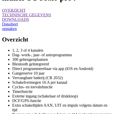
OVERZICHT
TECHNISCHE GEGEVENS
DOWNLOADS
Datasheet
opmaken
Overzicht
1, 2, 3 of 4 kanalen
Dag- week-, jaar- of astroprogramma
300 geheugenplaatsen
Bleutooth geïntegreerd
Direct programmeerbaar via app (iOS en Android)
Gangreserve 10 jaar
Vervangbare batterij (CR 2032)
Schakelvermogen 16 A per kanaal
Cyclus- en toevalsfunctie
Timerfunctie
Externe ingang (schakelaar of drukknop)
DCF/GPS-functie
Extra schakeltijden AAN, UIT en impuls volgens datum en
tijd