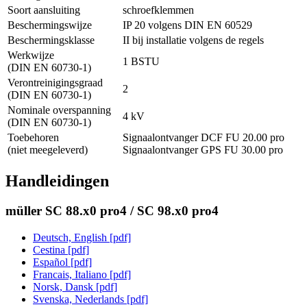
Soort aansluiting
schroefklemmen
Beschermingswijze
IP 20 volgens DIN EN 60529
Beschermingsklasse
II bij installatie volgens de regels
Werkwijze
1 BSTU
(DIN EN 60730-1)
Verontreinigingsgraad
2
(DIN EN 60730-1)
Nominale overspanning
4 kV
(DIN EN 60730-1)
Toebehoren
Signaalontvanger DCF FU 20.00 pro
(niet meegeleverd)
Signaalontvanger GPS FU 30.00 pro
Handleidingen
müller SC 88.x0 pro4 / SC 98.x0 pro4
Deutsch, English [pdf]
Cestina [pdf]
Español [pdf]
Francais, Italiano [pdf]
Norsk, Dansk [pdf]
Svenska, Nederlands [pdf]