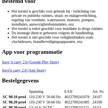
Bestemd voor
Het toestel is geschikt voor gebruik bij : verlichting van
private en publieke ruimtes, straat- en etalageverlichting,
regeling van ventilatie, watersassen, motoren, pompen,
installaties, aanwezigheidssimulaties, enz.
Het toestel is enkel geschikt voor installatie in droge ruimtes.
De montage dient te gebeuren volgens de handleiding.
Het toestel is niet geschikt voor veiligheidstaken zoals
vluchtdeuren, brandbeveiligingsapparaten, enz.
App voor programmatie
Save 'n carry 2.0 (Google Play Store)
Save'n carry 2.0 (App Store)
Bestelgegevens
Spanning
EAN
Art. Nr.
SC 98.10 pro4
110-230 V 50-60 Hz
4022709241078
24107
SC 98.20 pro4
110-230 V 50-60 Hz
4022709241085
24108
SC 98.20 pro4
12-24 V ACDC
4022709241115
24111