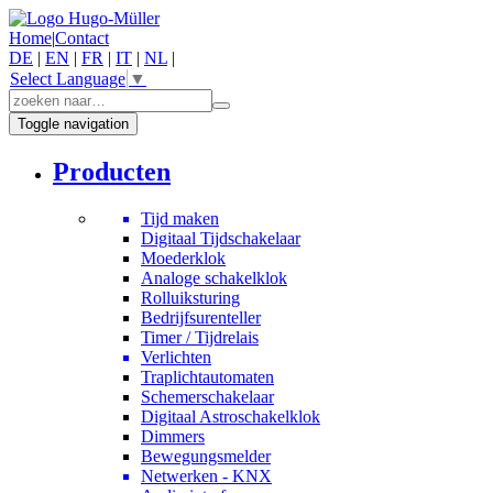
Home
|
Contact
DE
|
EN
|
FR
|
IT
|
NL
|
Select Language
▼
Toggle navigation
Producten
Tijd maken
Digitaal Tijdschakelaar
Moederklok
Analoge schakelklok
Rolluiksturing
Bedrijfsurenteller
Timer / Tijdrelais
Verlichten
Traplichtautomaten
Schemerschakelaar
Digitaal Astroschakelklok
Dimmers
Bewegungsmelder
Netwerken - KNX