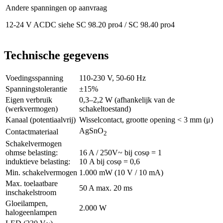
Andere spanningen op aanvraag
12-24 V ACDC siehe SC 98.20 pro4 / SC 98.40 pro4
Technische gegevens
Voedingsspanning
110-230 V, 50-60 Hz
Spanningstolerantie
±15%
Eigen verbruik
0,3–2,2 W (afhankelijk van de
(werkvermogen)
schakeltoestand)
Kanaal (potentiaalvrij)
Wisselcontact, grootte opening < 3 mm (μ)
AgSnO
Contactmateriaal
2
Schakelvermogen
ohmse belasting:
16 A / 250V~ bij cosφ = 1
induktieve belasting:
10 A bij cosφ = 0,6
Min. schakelvermogen
1.000 mW (10 V / 10 mA)
Max. toelaatbare
50 A max. 20 ms
inschakelstroom
Gloeilampen,
2.000 W
halogeenlampen