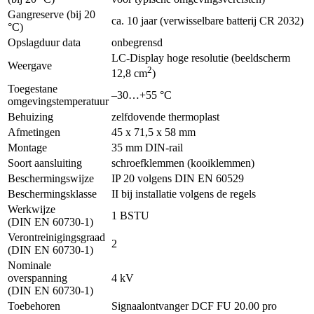
Gangreserve (bij 20
ca. 10 jaar (verwisselbare batterij CR 2032)
°C)
Opslagduur data
onbegrensd
LC-Display hoge resolutie (beeldscherm
Weergave
2
12,8 cm
)
Toegestane
–30…+55 °C
omgevingstemperatuur
Behuizing
zelfdovende thermoplast
Afmetingen
45 x 71,5 x 58 mm
Montage
35 mm DIN-rail
Soort aansluiting
schroefklemmen (kooiklemmen)
Beschermingswijze
IP 20 volgens DIN EN 60529
Beschermingsklasse
II bij installatie volgens de regels
Werkwijze
1 BSTU
(DIN EN 60730-1)
Verontreinigingsgraad
2
(DIN EN 60730-1)
Nominale
overspanning
4 kV
(DIN EN 60730-1)
Toebehoren
Signaalontvanger DCF FU 20.00 pro