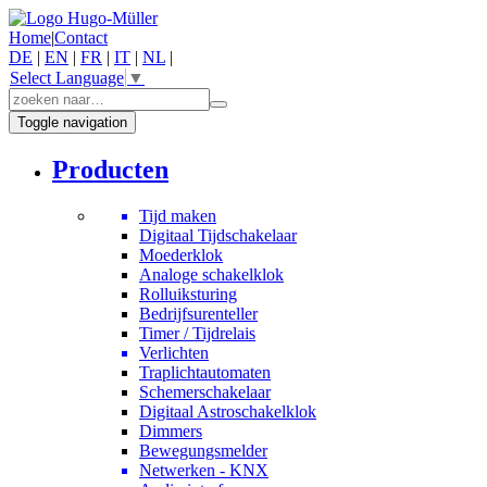
Home
|
Contact
DE
|
EN
|
FR
|
IT
|
NL
|
Select Language
▼
Toggle navigation
Producten
Tijd maken
Digitaal Tijdschakelaar
Moederklok
Analoge schakelklok
Rolluiksturing
Bedrijfsurenteller
Timer / Tijdrelais
Verlichten
Traplichtautomaten
Schemerschakelaar
Digitaal Astroschakelklok
Dimmers
Bewegungsmelder
Netwerken - KNX