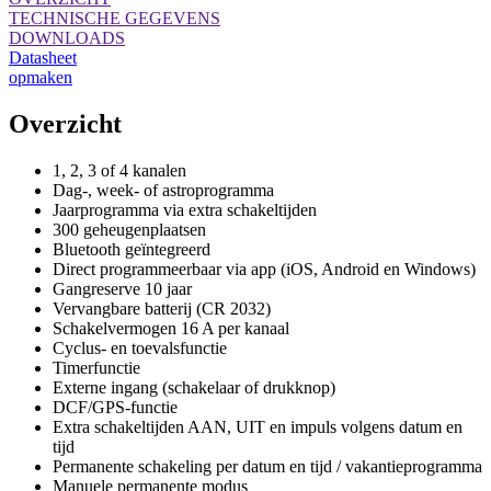
TECHNISCHE GEGEVENS
DOWNLOADS
Datasheet
opmaken
Overzicht
1, 2, 3 of 4 kanalen
Dag-, week- of astroprogramma
Jaarprogramma via extra schakeltijden
300 geheugenplaatsen
Bluetooth geïntegreerd
Direct programmeerbaar via app (iOS, Android en Windows)
Gangreserve 10 jaar
Vervangbare batterij (CR 2032)
Schakelvermogen 16 A per kanaal
Cyclus- en toevalsfunctie
Timerfunctie
Externe ingang (schakelaar of drukknop)
DCF/GPS-functie
Extra schakeltijden AAN, UIT en impuls volgens datum en
tijd
Permanente schakeling per datum en tijd / vakantieprogramma
Manuele permanente modus