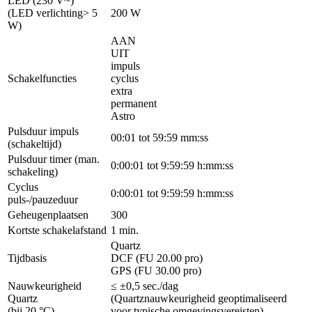
LED (230 V~)
(LED verlichting> 5
200 W
W)
AAN
UIT
impuls
Schakelfuncties
cyclus
extra
permanent
Astro
Pulsduur impuls
00:01 tot 59:59 mm:ss
(schakeltijd)
Pulsduur timer (man.
0:00:01 tot 9:59:59 h:mm:ss
schakeling)
Cyclus
0:00:01 tot 9:59:59 h:mm:ss
puls-/pauzeduur
Geheugenplaatsen
300
Kortste schakelafstand
1 min.
Quartz
Tijdbasis
DCF (FU 20.00 pro)
GPS (FU 30.00 pro)
Nauwkeurigheid
≤ ±0,5 sec./dag
Quartz
(Quartznauwkeurigheid geoptimaliseerd
(bij 20 °C)
voor typische omgevingsvereisten)