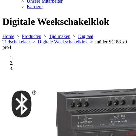
Unsere Mitarbeiter
Karriere
Digitale Weekschakelklok
Home
>
Producten
>
Tijd maken
>
Digitaal
Tijdschakelaar
>
Digitale Weekschakelklok
>
müller SC 88.x0
pro4