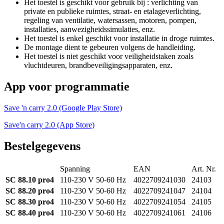
Het toestel is geschikt voor gebruik bij : verlichting van
private en publieke ruimtes, straat- en etalageverlichting,
regeling van ventilatie, watersassen, motoren, pompen,
installaties, aanwezigheidssimulaties, enz.
Het toestel is enkel geschikt voor installatie in droge ruimtes.
De montage dient te gebeuren volgens de handleiding.
Het toestel is niet geschikt voor veiligheidstaken zoals
vluchtdeuren, brandbeveiligingsapparaten, enz.
App voor programmatie
Save 'n carry 2.0 (Google Play Store)
Save'n carry 2.0 (App Store)
Bestelgegevens
Spanning
EAN
Art. Nr.
SC 88.10 pro4
110-230 V 50-60 Hz
4022709241030
24103
SC 88.20 pro4
110-230 V 50-60 Hz
4022709241047
24104
SC 88.30 pro4
110-230 V 50-60 Hz
4022709241054
24105
SC 88.40 pro4
110-230 V 50-60 Hz
4022709241061
24106