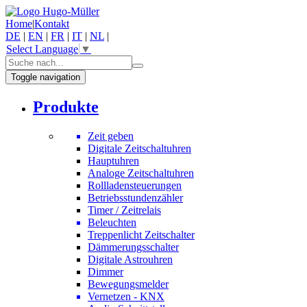
Home
|
Kontakt
DE
|
EN
|
FR
|
IT
|
NL
|
Select Language
▼
Toggle navigation
Produkte
Zeit geben
Digitale Zeitschaltuhren
Hauptuhren
Analoge Zeitschaltuhren
Rollladensteuerungen
Betriebsstundenzähler
Timer / Zeitrelais
Beleuchten
Treppenlicht Zeitschalter
Dämmerungsschalter
Digitale Astrouhren
Dimmer
Bewegungsmelder
Vernetzen - KNX