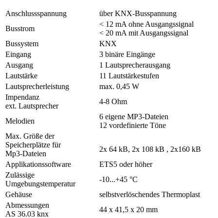
Anschlussspannung
über KNX-Busspannung
< 12 mA ohne Ausgangssignal
Busstrom
< 20 mA mit Ausgangssignal
Bussystem
KNX
Eingang
3 binäre Eingänge
Ausgang
1 Lautsprecherausgang
Lautstärke
11 Lautstärkestufen
Lautsprecherleistung
max. 0,45 W
Impendanz
4-8 Ohm
ext. Lautsprecher
6 eigene MP3-Dateien
Melodien
12 vordefinierte Töne
Max. Größe der
Speicherplätze für
2x 64 kB, 2x 108 kB , 2x160 kB
Mp3-Dateien
Applikationssoftware
ETS5 oder höher
Zulässige
-10...+45 °C
Umgebungstemperatur
Gehäuse
selbstverlöschendes Thermoplast
Abmessungen
44 x 41,5 x 20 mm
AS 36.03 knx