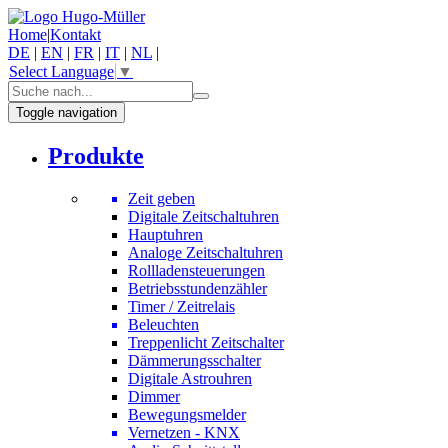
Home
|
Kontakt
DE
|
EN
|
FR
|
IT
|
NL
|
Select Language
▼
Toggle navigation
Produkte
Zeit geben
Digitale Zeitschaltuhren
Hauptuhren
Analoge Zeitschaltuhren
Rollladensteuerungen
Betriebsstundenzähler
Timer / Zeitrelais
Beleuchten
Treppenlicht Zeitschalter
Dämmerungsschalter
Digitale Astrouhren
Dimmer
Bewegungsmelder
Vernetzen - KNX