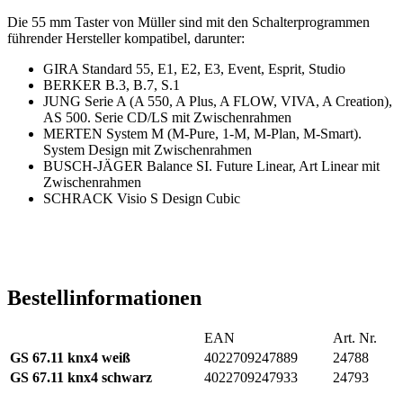
Die 55 mm Taster von Müller sind mit den Schalterprogrammen
führender Hersteller kompatibel, darunter:
GIRA Standard 55, E1, E2, E3, Event, Esprit, Studio
BERKER B.3, B.7, S.1
JUNG Serie A (A 550, A Plus, A FLOW, VIVA, A Creation),
AS 500. Serie CD/LS mit Zwischenrahmen
MERTEN System M (M-Pure, 1-M, M-Plan, M-Smart).
System Design mit Zwischenrahmen
BUSCH-JÄGER Balance SI. Future Linear, Art Linear mit
Zwischenrahmen
SCHRACK Visio S Design Cubic
Bestellinformationen
EAN
Art. Nr.
GS 67.11 knx4 weiß
4022709247889
24788
GS 67.11 knx4
schwarz
4022709247933
24793