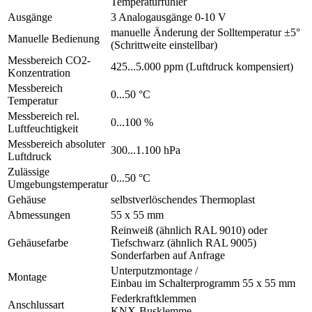
Temperaturfühler
Ausgänge
3 Analogausgänge 0-10 V
manuelle Änderung der Solltemperatur ±5°
Manuelle Bedienung
(Schrittweite einstellbar)
Messbereich CO2-
425...5.000 ppm (Luftdruck kompensiert)
Konzentration
Messbereich
0...50 °C
Temperatur
Messbereich rel.
0...100 %
Luftfeuchtigkeit
Messbereich absoluter
300...1.100 hPa
Luftdruck
Zulässige
0...50 °C
Umgebungstemperatur
Gehäuse
selbstverlöschendes Thermoplast
Abmessungen
55 x 55 mm
Reinweiß (ähnlich RAL 9010) oder
Gehäusefarbe
Tiefschwarz (ähnlich RAL 9005)
Sonderfarben auf Anfrage
Unterputzmontage /
Montage
Einbau im Schalterprogramm 55 x 55 mm
Federkraftklemmen
Anschlussart
KNX-Busklemme