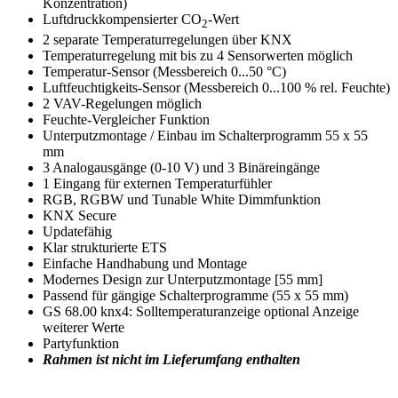
Konzentration)
Luftdruckkompensierter CO
-Wert
2
2 separate Temperaturregelungen über KNX
Temperaturregelung mit bis zu 4 Sensorwerten möglich
Temperatur-Sensor (Messbereich 0...50 °C)
Luftfeuchtigkeits-Sensor (Messbereich 0...100 % rel. Feuchte)
2 VAV-Regelungen möglich
Feuchte-Vergleicher Funktion
Unterputzmontage / Einbau im Schalterprogramm 55 x 55
mm
3 Analogausgänge (0-10 V) und 3 Binäreingänge
1 Eingang für externen Temperaturfühler
RGB, RGBW und Tunable White Dimmfunktion
KNX Secure
Updatefähig
Klar strukturierte ETS
Einfache Handhabung und Montage
Modernes Design zur Unterputzmontage [55 mm]
Passend für gängige Schalterprogramme (55 x 55 mm)
GS 68.00 knx4: Solltemperaturanzeige optional Anzeige
weiterer Werte
Partyfunktion
Rahmen ist nicht im Lieferumfang enthalten