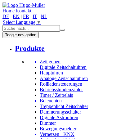
Home
|
Kontakt
DE
|
EN
|
FR
|
IT
|
NL
|
Select Language
▼
Toggle navigation
Produkte
Zeit geben
Digitale Zeitschaltuhren
Hauptuhren
Analoge Zeitschaltuhren
Rollladensteuerungen
Betriebsstundenzähler
Timer / Zeitrelais
Beleuchten
Treppenlicht Zeitschalter
Dämmerungsschalter
Digitale Astrouhren
Dimmer
Bewegungsmelder
Vernetzen - KNX