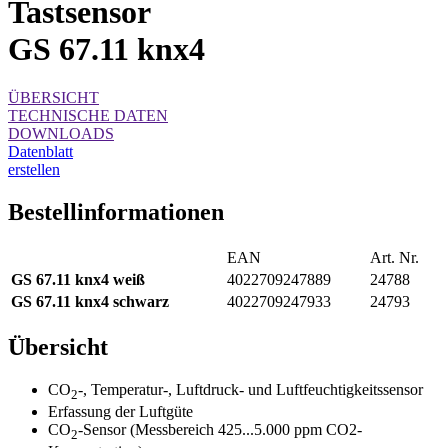
Tastsensor
GS 67.11 knx4
ÜBERSICHT
TECHNISCHE DATEN
DOWNLOADS
Datenblatt
erstellen
Bestellinformationen
EAN
Art. Nr.
GS 67.11 knx4 weiß
4022709247889
24788
GS 67.11 knx4
schwarz
4022709247933
24793
Übersicht
CO
-, Temperatur-, Luftdruck- und Luftfeuchtigkeitssensor
2
Erfassung der Luftgüte
CO
-Sensor (Messbereich 425...5.000 ppm CO2-
2