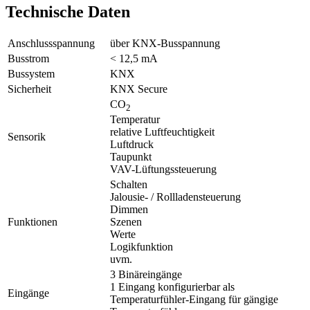
Technische Daten
Anschlussspannung
über KNX-Busspannung
Busstrom
< 12,5 mA
Bussystem
KNX
Sicherheit
KNX Secure
CO
2
Temperatur
relative Luftfeuchtigkeit
Sensorik
Luftdruck
Taupunkt
VAV-Lüftungssteuerung
Schalten
Jalousie- / Rollladensteuerung
Dimmen
Funktionen
Szenen
Werte
Logikfunktion
uvm.
3 Binäreingänge
1 Eingang konfigurierbar als
Eingänge
Temperaturfühler-Eingang für gängige