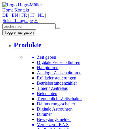
Home
|
Kontakt
DE
|
EN
|
FR
|
IT
|
NL
|
Select Language
▼
Toggle navigation
Produkte
Zeit geben
Digitale Zeitschaltuhren
Hauptuhren
Analoge Zeitschaltuhren
Rollladensteuerungen
Betriebsstundenzähler
Timer / Zeitrelais
Beleuchten
Treppenlicht Zeitschalter
Dämmerungsschalter
Digitale Astrouhren
Dimmer
Bewegungsmelder
Vernetzen - KNX