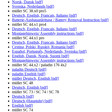
Norsk, Dansk [pdf]
Svenska, Nederlands [pdf]
müller SC 38.x0 pro5
Deutsch, English, Francais, Italiano [pdf]
Batterie-Ausbauanleitung / Battery Removal Instruction [pdf]
müller SC 44.x1 pro4
Deutsch, English, Francais, Italiano [pdf]
Montagehinweis/ Assembly instructions [pdf]
müller SC 44.x1 pro
Deutsch, English, Francais, Italiano [pdf]
Cestina, Polski, Russkij, Romania [pdf]
Español, Português, Nederlands, Svenska [pdf]
English, Dansk, Norsk, Suomi [pdf]
Montagehinweis/ Assembly instructions [pdf]
müller SC 44.x2 / paladin 176 4x2
paladin Deutsch [pdf]
paladin English [pdf]
müller Deutsch, English [pdf]
müller SC 48
Deutsch, English [pdf]
müller SC 73 / SC 74 / SC 78
Deutsch [pdf]
Deutsch (Hauptuhr) [pdf]
English [pdf]
müller SC 74