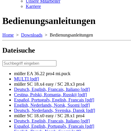
Unsere Mitarbeiter
Karriere
Bedienungsanleitungen
Home
>
Downloads
>
Bedienungsanleitungen
Dateisuche
müller EA 36.22 pro4 mi.puck
MULTI [pdf]
müller SC 18.x4 easy / SC 28.x3 pro4
Deutsch, English, Francais, Italiano [pdf]
Cestina, Polski, Romania, Russkij [pdf]
Español, Português, English, Francais [pdf]
English, Nederlands, Norsk, Suomi [pdf]
Deutsch, Nederlands, Svenska, Dansk [pdf]
müller SC 18.x0 easy / SC 28.x1 pro4
Deutsch, English, Francais, Italiano [pdf]
Español, English, Português, Francais [pdf]