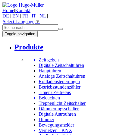
Home
|
Kontakt
DE
|
EN
|
FR
|
IT
|
NL
|
Select Language
▼
Toggle navigation
Produkte
Zeit geben
Digitale Zeitschaltuhren
Hauptuhren
Analoge Zeitschaltuhren
Rollladensteuerungen
Betriebsstundenzähler
Timer / Zeitrelais
Beleuchten
Treppenlicht Zeitschalter
Dämmerungsschalter
Digitale Astrouhren
Dimmer
Bewegungsmelder
Vernetzen - KNX